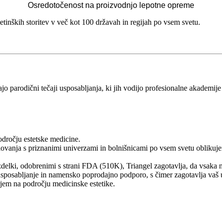
Osredotočenost na proizvodnjo lepotne opreme
nških storitev v več kot 100 državah in regijah po vsem svetu.
jajo parodični tečaji usposabljanja, ki jih vodijo profesionalne akademije
področju estetske medicine.
lovanja s priznanimi univerzami in bolnišnicami po vsem svetu oblikuj
zdelki, odobrenimi s strani FDA (510K), Triangel zagotavlja, da vsaka 
o usposabljanje in namensko poprodajno podporo, s čimer zagotavlja vaš
jem na področju medicinske estetike.