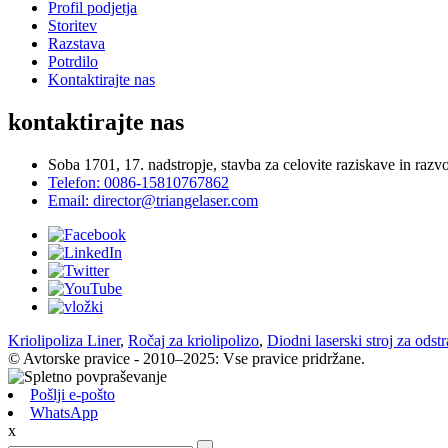
Profil podjetja
Storitev
Razstava
Potrdilo
Kontaktirajte nas
kontaktirajte nas
Soba 1701, 17. nadstropje, stavba za celovite raziskave in raz
Telefon: 0086-15810767862
Email: director@triangelaser.com
Kriolipoliza Liner
,
Ročaj za kriolipolizo
,
Diodni laserski stroj za odst
© Avtorske pravice - 2010–2025: Vse pravice pridržane.
Pošlji e-pošto
WhatsApp
x