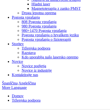
Hladni laser
Magnetoterapija z zanko PMST
Druga lepotna oprema
Pogosta vprašanja
808 Pogosta vprašanja
980 Pogosta vprašanja
980+1470 Pogosta vprašanja
Pogosta vprašanja o hrvaškem jeziku
Pogosta vprašanja o fizioterapiji
Storitev
Trženjska podpora
Razstava
Kdo uporablja našo lasersko opremo
Novice
Novice podjetja
Novice iz industrije
Kontaktirajte nas
Španščina
Angleščina
More Language
Domov
Trženjska podpora