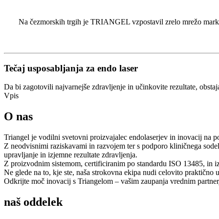
Na čezmorskih trgih je TRIANGEL vzpostavil zrelo mrežo marketi
Tečaj usposabljanja za endo laser
Da bi zagotovili najvarnejše zdravljenje in učinkovite rezultate, obsta
Vpis
O nas
Triangel je vodilni svetovni proizvajalec endolaserjev in inovacij na 
Z neodvisnimi raziskavami in razvojem ter s podporo kliničnega sode
upravljanje in izjemne rezultate zdravljenja.
Z proizvodnim sistemom, certificiranim po standardu ISO 13485, in i
Ne glede na to, kje ste, naša strokovna ekipa nudi celovito praktičn
Odkrijte moč inovacij s Triangelom – vašim zaupanja vrednim partner
naš oddelek