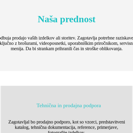
Naša prednost
dbuja prodajo vaših izdelkov ali storitev. Zagotavlja potrebne raziskave
, vključno z brošurami, videoposnetki, uporabniškim priročnikom, servi
menija. Da bi strankam prihranili čas in stroške oblikovanja.
Tehnična in prodajna podpora
Zagotavljal bo prodajno podporo, kot so vzorci, predstavitveni
katalog, tehnična dokumentacija, reference, primerjave,
fotografije izdelkov.