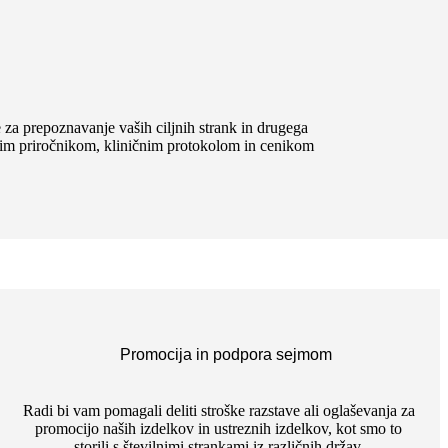
 za prepoznavanje vaših ciljnih strank in drugega
snim priročnikom, kliničnim protokolom in cenikom
Promocija in podpora sejmom
Radi bi vam pomagali deliti stroške razstave ali oglaševanja za
promocijo naših izdelkov in ustreznih izdelkov, kot smo to
storili s številnimi strankami iz različnih držav.