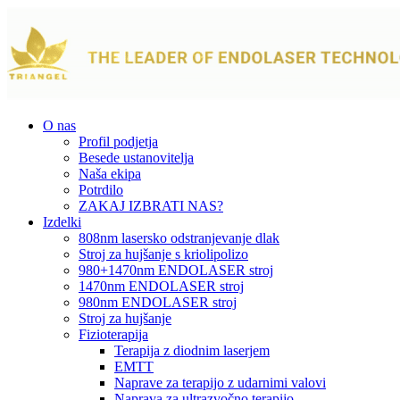
O nas
Profil podjetja
Besede ustanovitelja
Naša ekipa
Potrdilo
ZAKAJ IZBRATI NAS?
Izdelki
808nm lasersko odstranjevanje dlak
Stroj za hujšanje s kriolipolizo
980+1470nm ENDOLASER stroj
1470nm ENDOLASER stroj
980nm ENDOLASER stroj
Stroj za hujšanje
Fizioterapija
Terapija z diodnim laserjem
EMTT
Naprave za terapijo z udarnimi valovi
Naprava za ultrazvočno terapijo