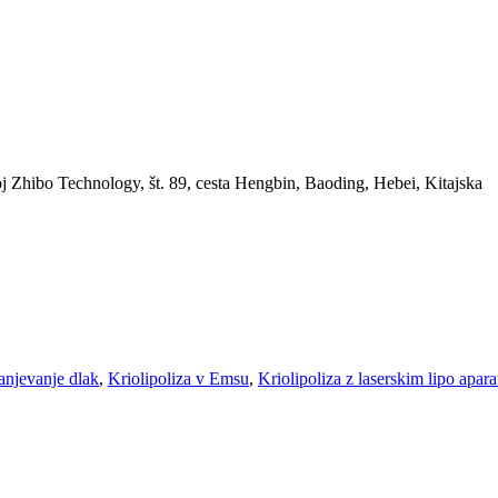
voj Zhibo Technology, št. 89, cesta Hengbin, Baoding, Hebei, Kitajska
ranjevanje dlak
,
Kriolipoliza v Emsu
,
Kriolipoliza z laserskim lipo apar