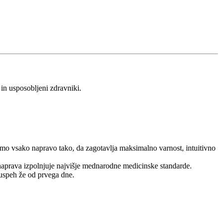
 in usposobljeni zdravniki.
emo vsako napravo tako, da zagotavlja maksimalno varnost, intuitivno
naprava izpolnjuje najvišje mednarodne medicinske standarde.
 uspeh že od prvega dne.