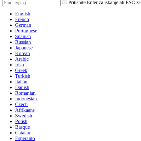
Pritisnite Enter za iskanje ali ESC za
English
French
German
Portuguese
Spanish
Russian
Japanese
Korean
Arabic
Irish
Greek
Turkish
Italian
Danish
Romanian
Indonesian
Czech
Afrikaans
Swedish
Polish
Basque
Catalan
Esperanto