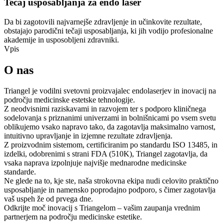
Tečaj usposabljanja za endo laser
Da bi zagotovili najvarnejše zdravljenje in učinkovite rezultate,
obstajajo parodični tečaji usposabljanja, ki jih vodijo profesionalne
akademije in usposobljeni zdravniki.
Vpis
O nas
Triangel je vodilni svetovni proizvajalec endolaserjev in inovacij na
področju medicinske estetske tehnologije.
Z neodvisnimi raziskavami in razvojem ter s podporo kliničnega
sodelovanja s priznanimi univerzami in bolnišnicami po vsem svetu
oblikujemo vsako napravo tako, da zagotavlja maksimalno varnost,
intuitivno upravljanje in izjemne rezultate zdravljenja.
Z proizvodnim sistemom, certificiranim po standardu ISO 13485, in
izdelki, odobrenimi s strani FDA (510K), Triangel zagotavlja, da
vsaka naprava izpolnjuje najvišje mednarodne medicinske
standarde.
Ne glede na to, kje ste, naša strokovna ekipa nudi celovito praktično
usposabljanje in namensko poprodajno podporo, s čimer zagotavlja
vaš uspeh že od prvega dne.
Odkrijte moč inovacij s Triangelom – vašim zaupanja vrednim
partnerjem na področju medicinske estetike.