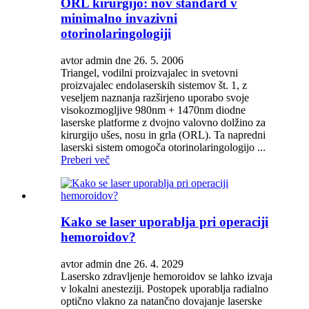
ORL kirurgijo: nov standard v
minimalno invazivni
otorinolaringologiji
avtor admin dne 26. 5. 2006
Triangel, vodilni proizvajalec in svetovni
proizvajalec endolaserskih sistemov št. 1, z
veseljem naznanja razširjeno uporabo svoje
visokozmogljive 980nm + 1470nm diodne
laserske platforme z dvojno valovno dolžino za
kirurgijo ušes, nosu in grla (ORL). Ta napredni
laserski sistem omogoča otorinolaringologijo ...
Preberi več
Kako se laser uporablja pri operaciji
hemoroidov?
avtor admin dne 26. 4. 2029
Lasersko zdravljenje hemoroidov se lahko izvaja
v lokalni anesteziji. Postopek uporablja radialno
optično vlakno za natančno dovajanje laserske