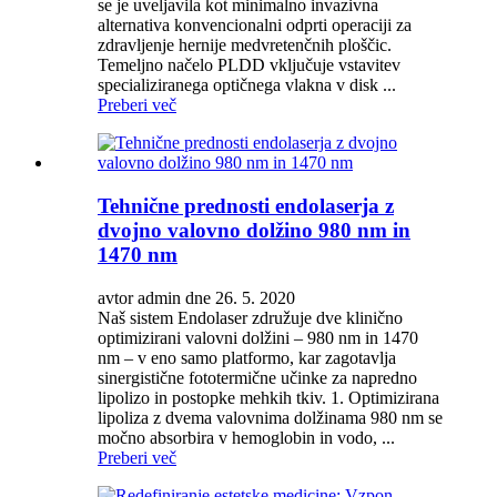
se je uveljavila kot minimalno invazivna
alternativa konvencionalni odprti operaciji za
zdravljenje hernije medvretenčnih ploščic.
Temeljno načelo PLDD vključuje vstavitev
specializiranega optičnega vlakna v disk ...
Preberi več
Tehnične prednosti endolaserja z
dvojno valovno dolžino 980 nm in
1470 nm
avtor admin dne 26. 5. 2020
Naš sistem Endolaser združuje dve klinično
optimizirani valovni dolžini – 980 nm in 1470
nm – v eno samo platformo, kar zagotavlja
sinergistične fototermične učinke za napredno
lipolizo in postopke mehkih tkiv. 1. Optimizirana
lipoliza z dvema valovnima dolžinama 980 nm se
močno absorbira v hemoglobin in vodo, ...
Preberi več