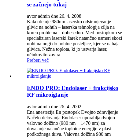
se začnejo tukaj
avtor admin dne 26. 4. 2008
Kako deluje 980nm lasersko odstranjevanje
glivic na nohtih – laserska tehnologija cilja na
koren problema – dobesedno. Med postopkom se
specializiran laserski žarek natančno usmeri skozi
noht na nogi do nohtne posteljice, kjer se nahaja
glivica. Nežna toplota, ki jo ustvarja laser,
učinkovito zavira ...
Preberi več
ENDO PRO: Endolaser + frakcijsko
RF mikroiglanje
avtor admin dne 26. 4. 2002
Ena anestezija En postopek Dvojno zdravljenje
Načelo delovanja Endolaser uporablja dvojno
valovno dolžino (980 nm + 1470 nm) za
dovajanje natančne toplotne energije v plast
podkožnega tkiva. Valovna dolžina 980 nm