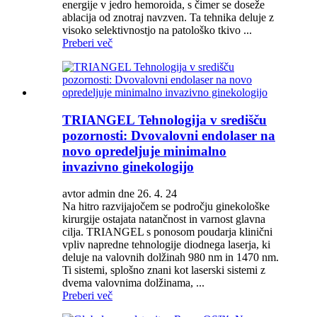
energije v jedro hemoroida, s čimer se doseže
ablacija od znotraj navzven. Ta tehnika deluje z
visoko selektivnostjo na patološko tkivo ...
Preberi več
TRIANGEL Tehnologija v središču
pozornosti: Dvovalovni endolaser na
novo opredeljuje minimalno
invazivno ginekologijo
avtor admin dne 26. 4. 24
Na hitro razvijajočem se področju ginekološke
kirurgije ostajata natančnost in varnost glavna
cilja. TRIANGEL s ponosom poudarja klinični
vpliv napredne tehnologije diodnega laserja, ki
deluje na valovnih dolžinah 980 nm in 1470 nm.
Ti sistemi, splošno znani kot laserski sistemi z
dvema valovnima dolžinama, ...
Preberi več