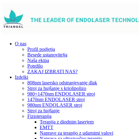
O nas
Profil podjetja
Besede ustanovitelja
Naša ekipa
Potrdilo
ZAKAJ IZBRATI NAS?
Izdelki
808nm lasersko odstranjevanje dlak
Stroj za hujšanje s kriolipolizo
980+1470nm ENDOLASER stroj
1470nm ENDOLASER stroj
980nm ENDOLASER stroj
Stroj za hujšanje
Fizioterapija
Terapija z diodnim laserjem
EMTT
Naprave za terapijo z udarnimi valovi
Naprava za ultrazvočno terapijo