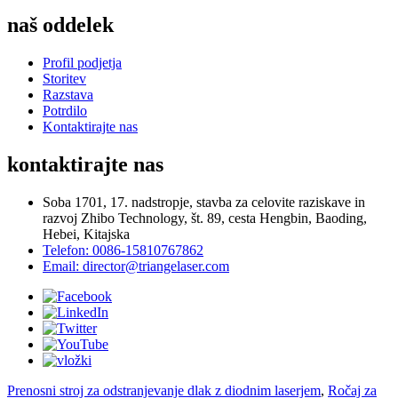
naš oddelek
Profil podjetja
Storitev
Razstava
Potrdilo
Kontaktirajte nas
kontaktirajte nas
Soba 1701, 17. nadstropje, stavba za celovite raziskave in
razvoj Zhibo Technology, št. 89, cesta Hengbin, Baoding,
Hebei, Kitajska
Telefon: 0086-15810767862
Email: director@triangelaser.com
Prenosni stroj za odstranjevanje dlak z diodnim laserjem
,
Ročaj za