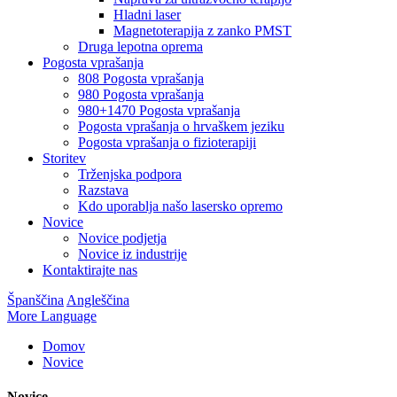
Hladni laser
Magnetoterapija z zanko PMST
Druga lepotna oprema
Pogosta vprašanja
808 Pogosta vprašanja
980 Pogosta vprašanja
980+1470 Pogosta vprašanja
Pogosta vprašanja o hrvaškem jeziku
Pogosta vprašanja o fizioterapiji
Storitev
Trženjska podpora
Razstava
Kdo uporablja našo lasersko opremo
Novice
Novice podjetja
Novice iz industrije
Kontaktirajte nas
Španščina
Angleščina
More Language
Domov
Novice
Novice