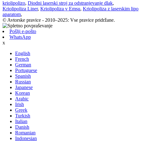
kriolipolizo
,
Diodni laserski stroj za odstranjevanje dlak
,
Kriolipoliza Liner
,
Kriolipoliza v Emsu
,
Kriolipoliza z laserskim lipo
aparatom
,
© Avtorske pravice - 2010–2025: Vse pravice pridržane.
Pošlji e-pošto
WhatsApp
x
English
French
German
Portuguese
Spanish
Russian
Japanese
Korean
Arabic
Irish
Greek
Turkish
Italian
Danish
Romanian
Indonesian