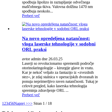
spodbuja lipolizo in raztapljanje odvečnega
maščobnega tkiva. Valovna dolžina 1470 nm
spodbuja neokolo...
Preberi več
Na novo opredeljena natančnost:
vloga laserske tehnologije v sodobni
ORL praksi
avtor admin dne 26.03.25
Laserji so revolucionarno spremenili področje
otorinolaringologije – kirurgije glave in vratu.
Kar je nekoč veljalo za fantazijo iz »zvezdnih
stez«, je zdaj stalnica v operacijskih dvoranah in
ponuja neprimerljivo raven natančnosti. Tukaj je
celovit pregled, kako laserska tehnologija
spreminja zdravljenje ORL ...
Preberi več
1
2
3
4
5
6
Naprej >
>>
Stran 1 / 18