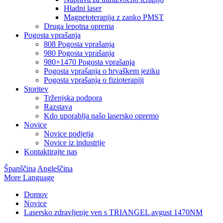
Hladni laser
Magnetoterapija z zanko PMST
Druga lepotna oprema
Pogosta vprašanja
808 Pogosta vprašanja
980 Pogosta vprašanja
980+1470 Pogosta vprašanja
Pogosta vprašanja o hrvaškem jeziku
Pogosta vprašanja o fizioterapiji
Storitev
Trženjska podpora
Razstava
Kdo uporablja našo lasersko opremo
Novice
Novice podjetja
Novice iz industrije
Kontaktirajte nas
Španščina
Angleščina
More Language
Domov
Novice
Lasersko zdravljenje ven s TRIANGEL avgust 1470NM