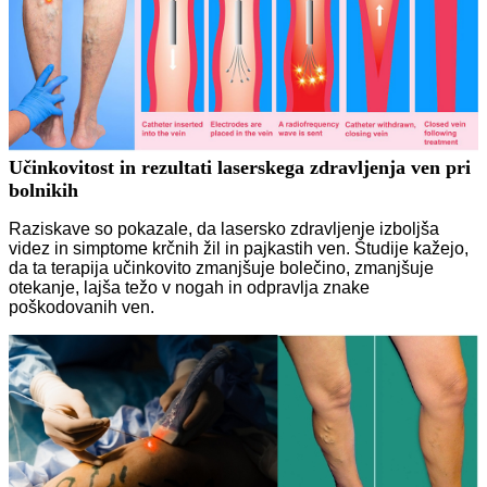
Učinkovitost in rezultati laserskega zdravljenja ven pri
bolnikih
Raziskave so pokazale, da lasersko zdravljenje izboljša
videz in simptome krčnih žil in pajkastih ven. Študije kažejo,
da ta terapija učinkovito zmanjšuje bolečino, zmanjšuje
otekanje, lajša težo v nogah in odpravlja znake
poškodovanih ven.