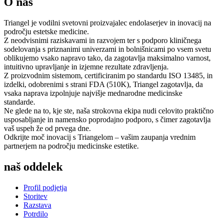
O nas
Triangel je vodilni svetovni proizvajalec endolaserjev in inovacij na
področju estetske medicine.
Z neodvisnimi raziskavami in razvojem ter s podporo kliničnega
sodelovanja s priznanimi univerzami in bolnišnicami po vsem svetu
oblikujemo vsako napravo tako, da zagotavlja maksimalno varnost,
intuitivno upravljanje in izjemne rezultate zdravljenja.
Z proizvodnim sistemom, certificiranim po standardu ISO 13485, in
izdelki, odobrenimi s strani FDA (510K), Triangel zagotavlja, da
vsaka naprava izpolnjuje najvišje mednarodne medicinske
standarde.
Ne glede na to, kje ste, naša strokovna ekipa nudi celovito praktično
usposabljanje in namensko poprodajno podporo, s čimer zagotavlja
vaš uspeh že od prvega dne.
Odkrijte moč inovacij s Triangelom – vašim zaupanja vrednim
partnerjem na področju medicinske estetike.
naš oddelek
Profil podjetja
Storitev
Razstava
Potrdilo