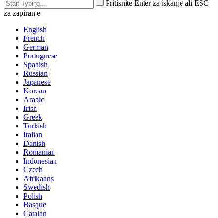
Pritisnite Enter za iskanje ali ESC
za zapiranje
English
French
German
Portuguese
Spanish
Russian
Japanese
Korean
Arabic
Irish
Greek
Turkish
Italian
Danish
Romanian
Indonesian
Czech
Afrikaans
Swedish
Polish
Basque
Catalan