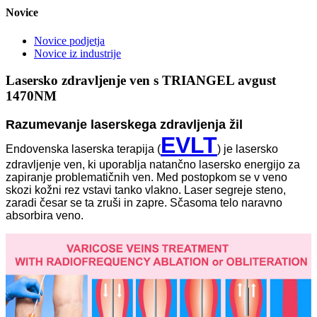
Novice
Novice podjetja
Novice iz industrije
Lasersko zdravljenje ven s TRIANGEL avgust
1470NM
Razumevanje laserskega zdravljenja žil
EVLT
Endovenska laserska terapija (
) je lasersko
zdravljenje ven, ki uporablja natančno lasersko energijo za
zapiranje problematičnih ven. Med postopkom se v veno
skozi kožni rez vstavi tanko vlakno. Laser segreje steno,
zaradi česar se ta zruši in zapre. Sčasoma telo naravno
absorbira veno.