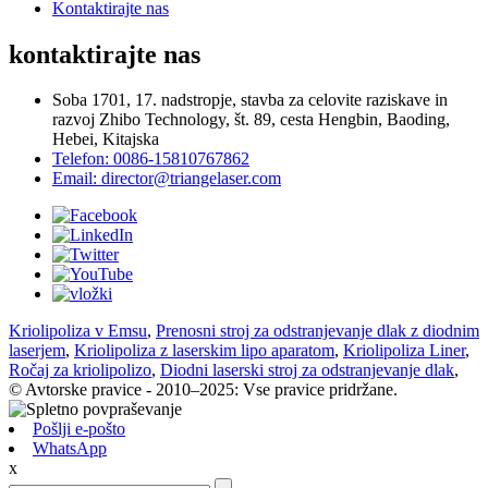
Kontaktirajte nas
kontaktirajte nas
Soba 1701, 17. nadstropje, stavba za celovite raziskave in
razvoj Zhibo Technology, št. 89, cesta Hengbin, Baoding,
Hebei, Kitajska
Telefon: 0086-15810767862
Email: director@triangelaser.com
Kriolipoliza v Emsu
,
Prenosni stroj za odstranjevanje dlak z diodnim
laserjem
,
Kriolipoliza z laserskim lipo aparatom
,
Kriolipoliza Liner
,
Ročaj za kriolipolizo
,
Diodni laserski stroj za odstranjevanje dlak
,
© Avtorske pravice - 2010–2025: Vse pravice pridržane.
Pošlji e-pošto
WhatsApp
x