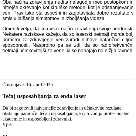
Oba načina zdravljenja nudita nelagodje med postopkom in
hitrejše okrevanje kot kirurške metode, kot je odstranjevanje
ven. Prav tako sta uspešni in zagotavljata dobre rezultate v
smislu lajšanja simptomov in izboljšanja videza.
Omeniti velja, da ima vsak način zdravljenja svoje prednosti.
Nekatere raziskave kažejo, da so laserski tretmaji morda bolj
primerni za zdravljenje ven zaradi njihove natančne ciljne
sposobnosti. Nasprotno pa se zdi, da so radiofrekvenčni
tretmaji učinkovitejši za vene, ki se nahajajo na nižjih ravneh.
Čas objave: 16. april 2025
Tečaj usposabljanja za endo laser
Da bi zagotovili najvarnejše zdravljenje in učinkovite rezultate,
obstajajo parodični tečaji usposabljanja, ki jih vodijo profesionalne
akademije in usposobljeni zdravniki.
Vpis