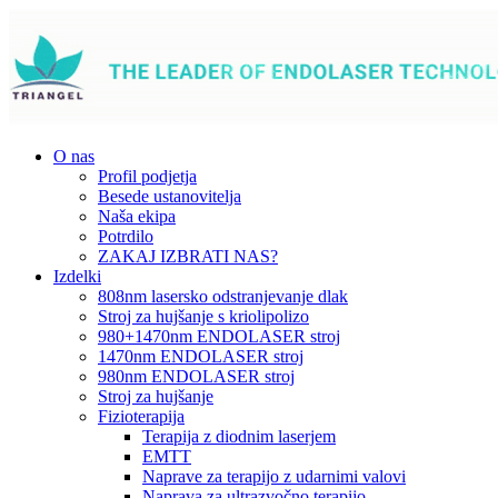
O nas
Profil podjetja
Besede ustanovitelja
Naša ekipa
Potrdilo
ZAKAJ IZBRATI NAS?
Izdelki
808nm lasersko odstranjevanje dlak
Stroj za hujšanje s kriolipolizo
980+1470nm ENDOLASER stroj
1470nm ENDOLASER stroj
980nm ENDOLASER stroj
Stroj za hujšanje
Fizioterapija
Terapija z diodnim laserjem
EMTT
Naprave za terapijo z udarnimi valovi
Naprava za ultrazvočno terapijo